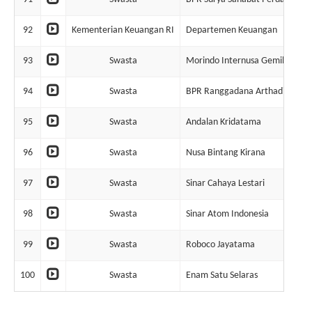
92
Kementerian Keuangan RI
Departemen Keuangan
93
Swasta
Morindo Internusa Gemilang U
94
Swasta
BPR Ranggadana Arthadisya
95
Swasta
Andalan Kridatama
96
Swasta
Nusa Bintang Kirana
97
Swasta
Sinar Cahaya Lestari
98
Swasta
Sinar Atom Indonesia
99
Swasta
Roboco Jayatama
100
Swasta
Enam Satu Selaras