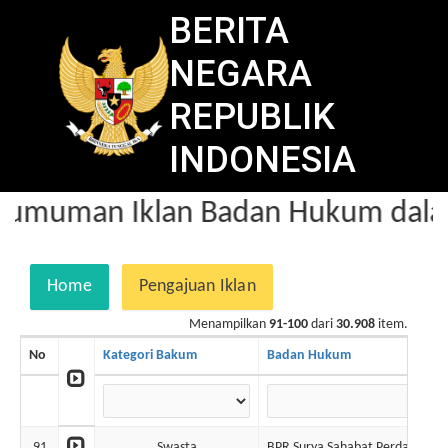
BERITA
NEGARA
REPUBLIK
INDONESIA
umuman Iklan Badan Hukum dalam
Home
Pengajuan Iklan
Menampilkan
91-100
dari
30.908
item.
No
Kategori Bakum
Badan Hukum
91
Swasta
BPR Surya Sahabat Perdana